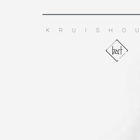
KRUISHO