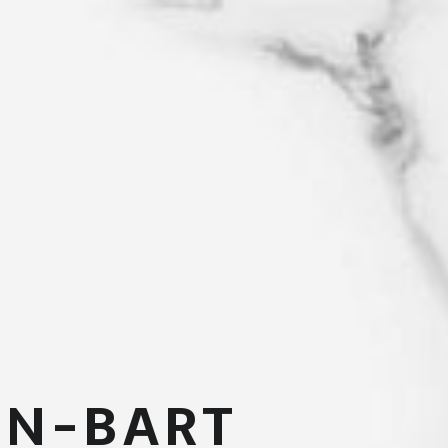
EN-BART