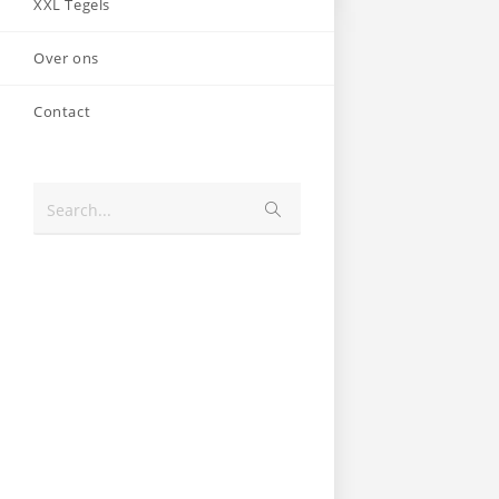
XXL Tegels
Over ons
Contact
Search...